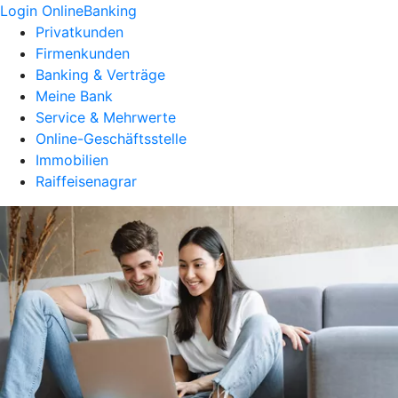
Login OnlineBanking
Privatkunden
Firmenkunden
Banking & Verträge
Meine Bank
Service & Mehrwerte
Online-Geschäftsstelle
Immobilien
Raiffeisenagrar