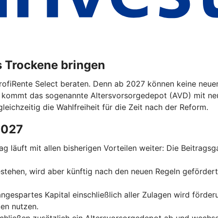
s Trockene bringen
ProfiRente Select beraten. Denn ab 2027 können keine neuen
n kommt das sogenannte Altersvorsorgedepot (AVD) mit ne
leichzeitig die Wahlfreiheit für die Zeit nach der Reform.
2027
trag läuft mit allen bisherigen Vorteilen weiter: Die Beitrag
 bestehen, wird aber künftig nach den neuen Regeln geförder
 angespartes Kapital einschließlich aller Zulagen wird förde
en nutzen.
schließen zusätzlich ein Altersvorsorgedepot ab und wechse