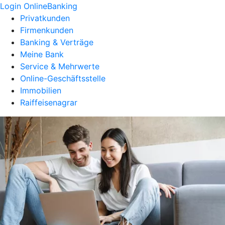
Login OnlineBanking
Privatkunden
Firmenkunden
Banking & Verträge
Meine Bank
Service & Mehrwerte
Online-Geschäftsstelle
Immobilien
Raiffeisenagrar