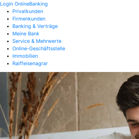
Login OnlineBanking
Privatkunden
Firmenkunden
Banking & Verträge
Meine Bank
Service & Mehrwerte
Online-Geschäftsstelle
Immobilien
Raiffeisenagrar