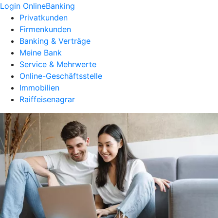
Login OnlineBanking
Privatkunden
Firmenkunden
Banking & Verträge
Meine Bank
Service & Mehrwerte
Online-Geschäftsstelle
Immobilien
Raiffeisenagrar