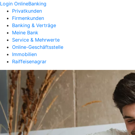
Login OnlineBanking
Privatkunden
Firmenkunden
Banking & Verträge
Meine Bank
Service & Mehrwerte
Online-Geschäftsstelle
Immobilien
Raiffeisenagrar