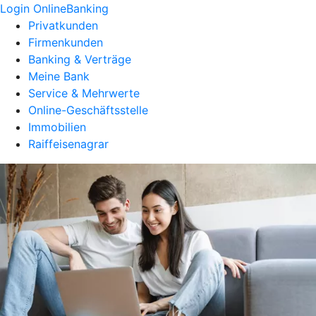
Login OnlineBanking
Privatkunden
Firmenkunden
Banking & Verträge
Meine Bank
Service & Mehrwerte
Online-Geschäftsstelle
Immobilien
Raiffeisenagrar