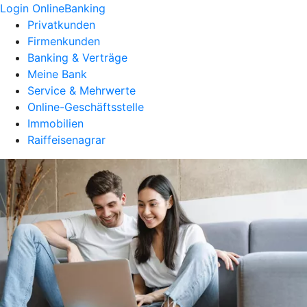
Login OnlineBanking
Privatkunden
Firmenkunden
Banking & Verträge
Meine Bank
Service & Mehrwerte
Online-Geschäftsstelle
Immobilien
Raiffeisenagrar