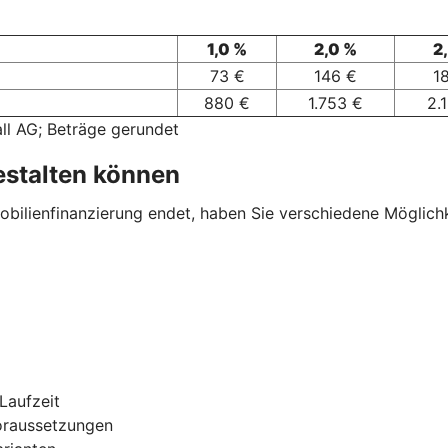
1,0 %
2,0 %
2
73 €
146 €
1
880 €
1.753 €
2.
ll AG; Beträge gerundet
estalten können
ilienfinanzierung endet, haben Sie verschiedene Möglichkei
Laufzeit
oraussetzungen