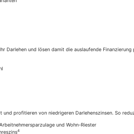
arianten
 Ihr Darlehen und lösen damit die auslaufende Finanzierung
hl
it und profitieren von niedrigeren Darlehenszinsen. So redu
Arbeitnehmersparzulage und Wohn-Riester
4
hreszins