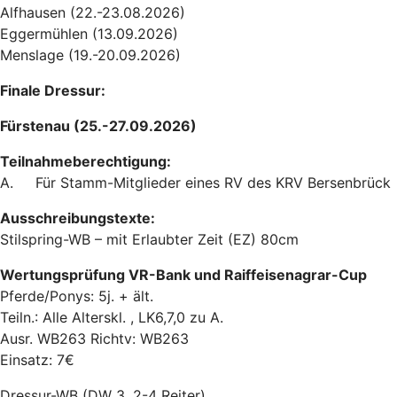
Alfhausen (22.-23.08.2026)
Eggermühlen (13.09.2026)
Menslage (19.-20.09.2026)
Finale Dressur:
Fürstenau (25.-27.09.2026)
Teilnahmeberechtigung:
A. Für Stamm-Mitglieder eines RV des KRV Bersenbrück
Ausschreibungstexte:
Stilspring-WB – mit Erlaubter Zeit (EZ) 80cm
Wertungsprüfung VR-Bank und Raiffeisenagrar-Cup
Pferde/Ponys: 5j. + ält.
Teiln.: Alle Alterskl. , LK6,7,0 zu A.
Ausr. WB263 Richtv: WB263
Einsatz: 7€
Dressur-WB (DW 3, 2-4 Reiter)