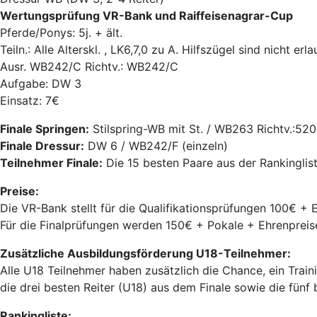
Wertungsprüfung VR-Bank und Raiffeisenagrar-Cup
Pferde/Ponys: 5j. + ält.
Teiln.: Alle Alterskl. , LK6,7,0 zu A. Hilfszügel sind nicht erla
Ausr. WB242/C Richtv.: WB242/C
Aufgabe: DW 3
Einsatz: 7€
Finale Springen:
Stilspring-WB mit St. / WB263 Richtv.:520
Finale Dressur:
DW 6 / WB242/F (einzeln)
Teilnehmer Finale:
Die 15 besten Paare aus der Rankinglis
Preise:
Die VR-Bank stellt für die Qualifikationsprüfungen 100€ + 
Für die Finalprüfungen werden 150€ + Pokale + Ehrenpreise
Zusätzliche Ausbildungsförderung U18-Teilnehmer:
Alle U18 Teilnehmer haben zusätzlich die Chance, ein Trai
die drei besten Reiter (U18) aus dem Finale sowie die fün
Rankingliste: