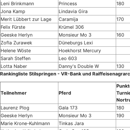
Leni Brinkmann
Princess
180
Jona Kamp
Lindavia Gira
Merit Lübbert zur Lage
Caramija
170
Felix Fürste
Krümel 306
Geeske Herlyn
Monsieur Mo 3
160
Zofla Zurawek
Düneburgs Lexi
Helene Wöste
Hoekhorst Mercury
Sarah Steffen
Leo 603
Lotta Naber
Danny's Double W
130
Rankingliste Stilspringen - VR-Bank und Raiffeisenagra
Punkt
Teilnehmer
Pferd
Turni
Nortr
Laurenz Plog
Gala 173
180
Geeske Herlyn
Monsieur Mo 3
190
Marie Krone-Kuhlmann
Tinkas Jara