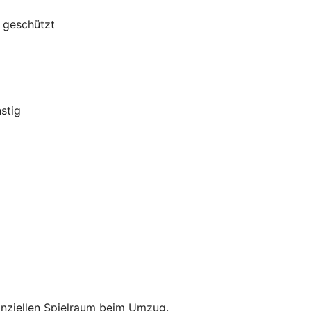
g geschützt
stig
anziellen Spielraum beim Umzug.