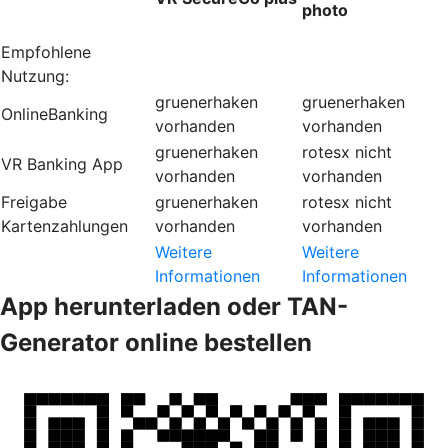
photo
Empfohlene
Nutzung:
gruenerhaken
gruenerhaken
OnlineBanking
vorhanden
vorhanden
gruenerhaken
rotesx
nicht
VR Banking App
vorhanden
vorhanden
Freigabe
gruenerhaken
rotesx
nicht
Kartenzahlungen
vorhanden
vorhanden
Weitere
Weitere
Informationen
Informationen
App herunterladen oder TAN-
Generator online bestellen