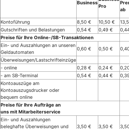
Business
Pr
Pro
ab
Kontoführung
8,50 €
10,50 €
13,
Gutschriften und Belastungen
0,54 €
0,49 €
0,4
Preise für Ihre Online-/SB-Transaktionen
Ein- und Auszahlungen an unseren
0,60 €
0,50 €
0,4
Geldautomaten
Überweisungen/Lastschrifteinzüge
- online
0,28 €
0,24 €
0,2
- am SB-Terminal
0,54 €
0,44 €
0,3
Kontoauszüge am
Kontoauszugsdrucker oder
bequem online
Preise für Ihre Aufträge an
uns mit Mitarbeiterservice
Ein- und Auszahlungen
beleghafte Überweisungen und
3,50 €
3,50 €
3,5