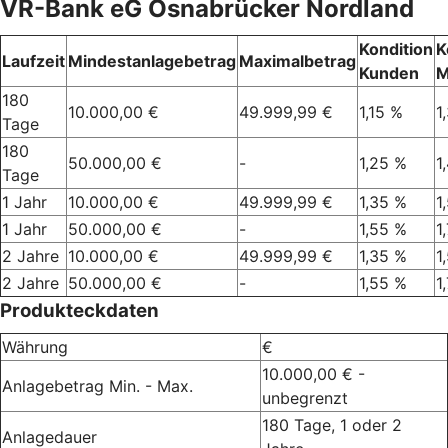
VR-Bank eG Osnabrücker Nordland
Kondition
K
Laufzeit
Mindestanlagebetrag
Maximalbetrag
Kunden
M
180
10.000,00 €
49.999,99 €
1,15 %
1
Tage
180
50.000,00 €
-
1,25 %
1
Tage
1 Jahr
10.000,00 €
49.999,99 €
1,35 %
1
1 Jahr
50.000,00 €
-
1,55 %
1
2 Jahre
10.000,00 €
49.999,99 €
1,35 %
1
2 Jahre
50.000,00 €
-
1,55 %
1
Produkteckdaten
Währung
€
10.000,00 € -
Anlagebetrag Min. - Max.
unbegrenzt
180 Tage, 1 oder 2
Anlagedauer