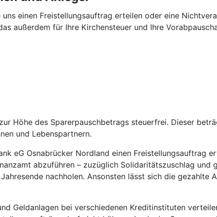
 uns einen Freistellungsauftrag erteilen oder eine Nichtv
das außerdem für Ihre Kirchensteuer und Ihre Vorabpauschal
is zur Höhe des Sparerpauschbetrags steuerfrei. Dieser bet
nnen und Lebenspartnern.
k eG Osnabrücker Nordland einen Freistellungsauftrag erteil
nanzamt abzuführen – zuzüglich Solidaritätszuschlag und ge
or Jahresende nachholen. Ansonsten lässt sich die gezahlte
d Geldanlagen bei verschiedenen Kreditinstituten verteile